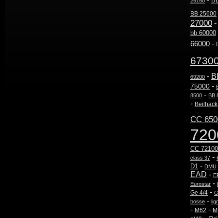
B
25150
BB 25600
27000
bb 60000
-
66000
6730
-
B
69200
-
75000
-
8500
BB 
-
Beilhack
CC 650
720
CC 72100
-
class 37
-
D1
DMU
EAD
-
E
-
Eurostar
-
Ge 4/4
G
-
bosse
lig
-
-
M62
M