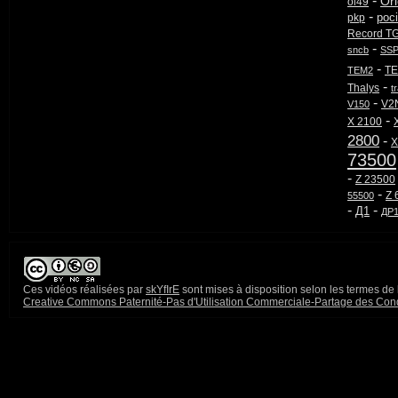
-
Or
ol49
-
poci
pkp
Record T
-
sncb
SSP
-
T
TEM2
-
Thalys
t
-
V2
V150
-
X 2100
2800
-
X
73500
-
Z 23500
-
Z 
55500
-
-
Д1
ДP
Ces
vidéos
réalisées par
skYfIrE
sont mises à disposition selon les termes de 
Creative Commons Paternité-Pas d'Utilisation Commerciale-Partage des Conditi