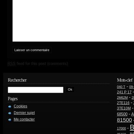
RSS
feed for this post (comments)
Rechercher
Mots-clef
-
040 T
09
241 P 17
-
2M62M
2
Pages
-
2TE116
Cookies
3TE10M
Dernier sujet
-
68500
A
81500
Me contacter
B
-
17000
-