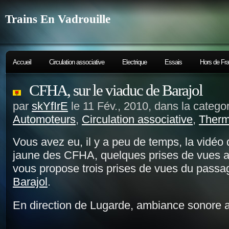
Trains En Vadrouille
Accueil
Circulation associative
Electrique
Essais
Hors de Fr
CFHA, sur le viaduc de Barajol
par
skYfIrE
le 11 Fév., 2010, dans la catego
Automoteurs
,
Circulation associative
,
Therm
Vous avez eu, il y a peu de temps, la vidéo 
jaune des CFHA, quelques prises de vues 
vous propose trois prises de vues du passag
Barajol
.
En direction de Lugarde, ambiance sonore a