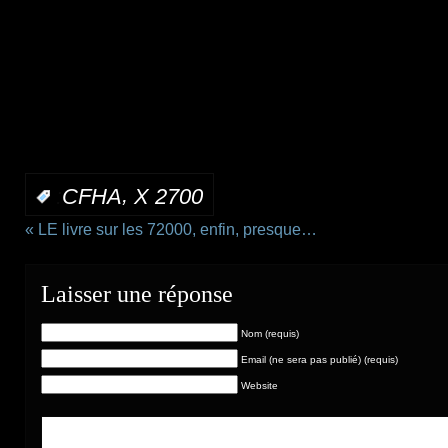
,
:
CFHA
X 2700
«
LE livre sur les 72000, enfin, presque…
Laisser une réponse
Nom (requis)
Email (ne sera pas publié) (requis)
Website