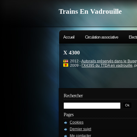
Trains En Vadrouille
Accueil
Circulation associative
Elect
X 4300
2012 -
Autorails préservés dans le Buge
2009 -
l’X4395 du TTDA en vadrouille
, 
Rechercher
Pages
Cookies
Dernier sujet
Me contacter