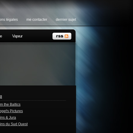
ons légales
me contacter
dernier sujet
ue
Vapeur
ll
m the Baltics
get's Pictures
ins & Jura
ins du Sud Ouest