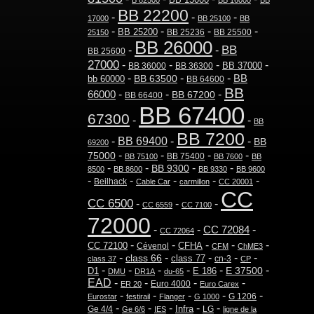
B 82500
BB 16000
BB
BB 22200
-
-
-
17000
BB 25100
BB
-
-
-
-
BB 25200
BB 25236
BB 25500
25150
BB 26000
BB
-
-
BB 25600
27000
-
-
-
-
BB 37000
BB 36000
BB 36300
-
-
-
BB 63500
BB
bb 60000
BB 64600
BB
-
-
-
66000
BB 67200
BB 66400
BB 67400
67300
-
-
BB
BB 7200
-
BB 69400
-
-
BB
69200
-
-
-
-
75000
BB 75400
BB 75100
BB 7600
BB
-
-
-
-
BB 9300
8500
BB 8600
BB 9330
BB 9600
-
-
-
-
-
Beilhack
Cable Car
carmillon
CC 20001
CC
CC 6500
-
-
-
CC 6559
CC 7100
72000
-
-
CC 72084
-
CC 72064
-
-
-
-
-
CC 72100
CFHA
Cévenol
CFM
ChME3
-
-
-
-
-
class 66
class 77
cn-3
class 37
CP
-
-
-
-
-
-
E 37500
D1
E 186
DMU
DR1A
du-65
EAD
-
-
-
-
Euro 4000
ER 20
Euro Carex
-
-
-
-
-
G 1206
Eurostar
festirail
Flanger
G 1000
-
-
-
-
-
Infra
Ge 4/4
LG
Ge 6/6
IES
ligne de la