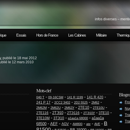
infos diverses – menti
rique
Essais
Hors de France
Les Cabines
Militaire
Thermiq
y
, publié le 18 mai 2012
publié le 12 mars 2010
Mots-clef
Blogro
-
-
-
-
141 R 420
040 T
09-16CSM
141 R 1199
-
-
-
-
Fro
241 P 17
2CC2 3402
2D2 5525
2M62
-
-
-
-
-
2TE10
2M62M
2M62U
2M62У
2TE10U
Nug
-
-
-
-
-
2TЭ10
2TE116
2TЭ116
3TE10
2ТЭ10У
Tra
-
-
-
a1aa1a
3TE10M
3TЭ10
a1aa1a 68000
Tra
B
-
-
-
-
-
-
68500
AEF
AGV
AM800
ate
AVE
81500
-
-
-
-
BB 15000