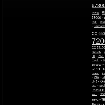
6730
-
B
69200
-
75000
-
8500
BB 
-
Beilhack
CC 650
720
CC 72100
-
class 37
-
D1
DMU
EAD
-
E
-
Eurostar
-
Ge 4/4
G
-
bosse
lig
-
-
M62
M
-
Or
ol49
-
poci
pkp
Record T
-
sncb
SSP
-
T
TEM2
-
Thalys
t