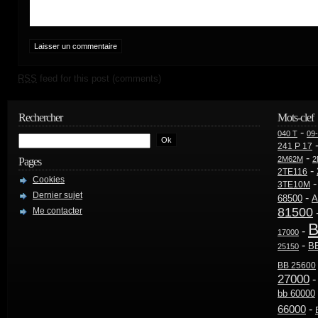
RSS
feed for this post (comments)
Rechercher
Mots-clef
-
040 T
09
241 P 17
-
2M62M
2
Pages
-
2TE116
Cookies
3TE10M
Dernier sujet
-
68500
A
81500
Me contacter
B
-
17000
-
B
25150
BB 25600
27000
bb 60000
-
66000