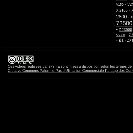
-
V2
V150
-
X 2100
2800
-
X
73500
-
Z 23500
-
Z 
55500
-
-
Д1
ДP
Ces
vidéos
réalisées par
skYfIrE
sont mises à disposition selon les termes de 
Creative Commons Paternité-Pas d'Utilisation Commerciale-Partage des Conditi