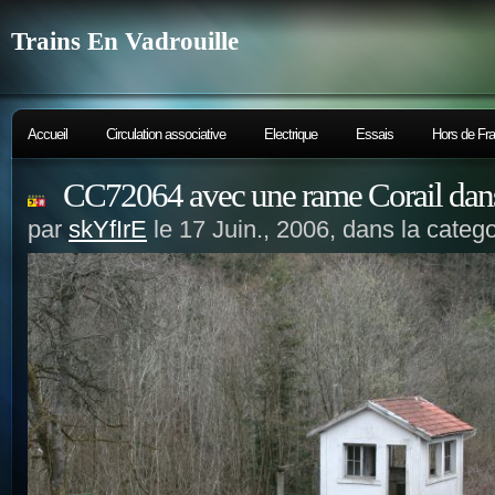
Trains En Vadrouille
Accueil
Circulation associative
Electrique
Essais
Hors de Fr
CC72064 avec une rame Corail dans
par
skYfIrE
le 17 Juin., 2006, dans la categ