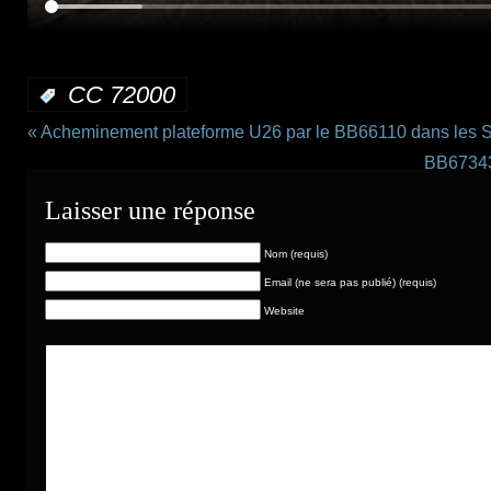
:
CC 72000
«
Acheminement plateforme U26 par le BB66110 dans les 
BB67343
Laisser une réponse
Nom (requis)
Email (ne sera pas publié) (requis)
Website